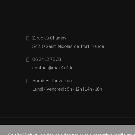
11 rue du Champy
54210 Saint-Nicolas-de-Port France
06 24 12 70 33
contact@max4x4.fr
Horaires d'ouverture :
Lundi - Vendredi : 9h - 12h | 14h - 18h
Copyright © 2026 MAX4X4 | Réalisé par Clic-Web. T
ous