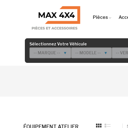
Pièces
Acc
Sélectionnez Votre Véhicule
-- MARQUE --
▼
-- MODELE --
▼
-- VE
ÉQUIPEMENT ATELIER