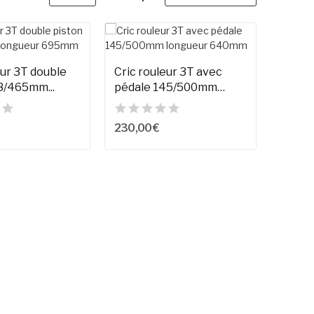
eur 3T double
Cric rouleur 3T avec
8/465mm...
pédale 145/500mm
longueur...
230,00 €