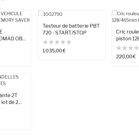
Testeur de batterie PBT
E
Cric roul
720 - START/STOP
NOMAD OBD
piston 12
VER
1 035,00 €
220,00 €
iante 2T
lot de 2