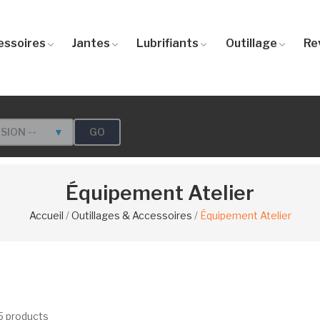
essoires
Jantes
Lubrifiants
Outillage
Re
GO
RSION --
▼
Équipement Atelier
Accueil
Outillages & Accessoires
Équipement Atelier
5 products