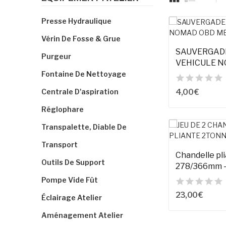
Presse Hydraulique
Vérin De Fosse & Grue
SAUVERGAD
Purgeur
VEHICULE 
MEMORY SA
Fontaine De Nettoyage
4,00 €
Centrale D'aspiration
Réglophare
Transpalette, Diable De
Transport
Chandelle pl
Outils De Support
278/366mm - 
pcs
Pompe Vide Fût
23,00 €
Éclairage Atelier
Aménagement Atelier