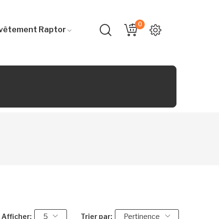
0
vêtement Raptor
Afficher:
5
Trier par:
Pertinence