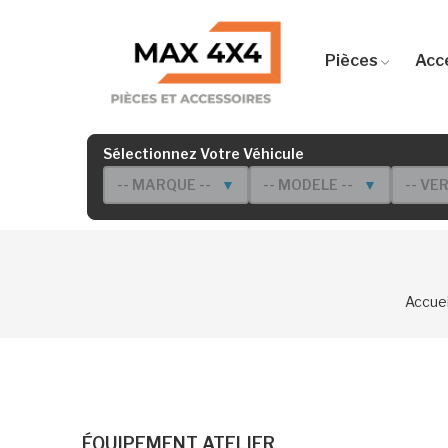
Pièces
Acc
Sélectionnez Votre Véhicule
-- MARQUE --
▼
-- MODELE --
▼
-- VE
Accuei
ÉQUIPEMENT ATELIER