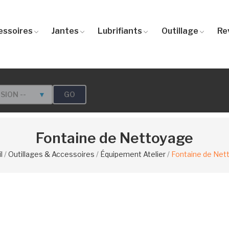
essoires
Jantes
Lubrifiants
Outillage
Re
GO
RSION --
▼
Fontaine de Nettoyage
l
Outillages & Accessoires
Équipement Atelier
Fontaine de Net