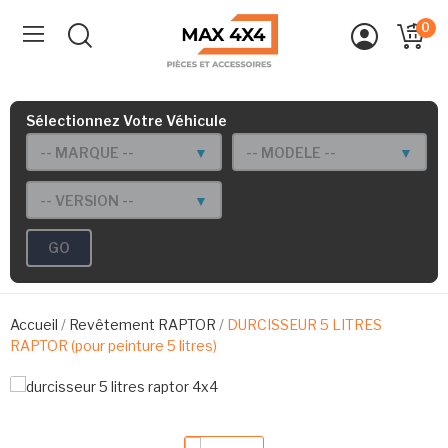
0
Sélectionnez Votre Véhicule
-- MARQUE --
▼
-- MODELE --
▼
-- VERSION --
▼
GO
Accueil
Revêtement RAPTOR
DURCISSEUR 5 LITRES
RAPTOR (pour peinture 5 litres)