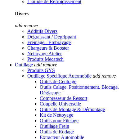
Liquide de Refroidissement
Divers
add
remove
Additifs Divers
Dégraissant / Dégrippant
Freinage - Embrayage
Chargeurs & Booster
Nettoyage Atelier
Produits Mecatech
Outillage
add
remove
Produits GYS
Outillage Spécifique Automobile
add
remove
Outils de Centrage
Outils Calage, Positionnement, Blocage,
Déglaçage
Compresseur de Ressort
Coupelle Universelle
Outils de Montage & Démontage
Kit de Nettoyage
Outils pour Filetage
Outillage Frein
Outils de Rodage
Extracteur Automobile