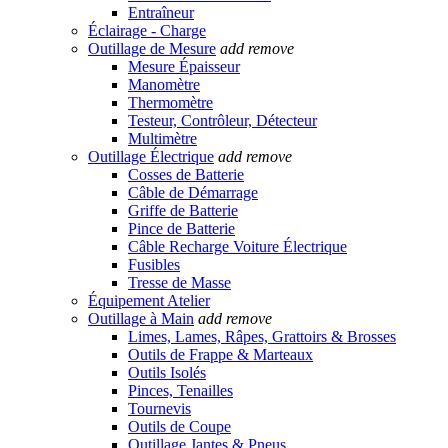
Entraîneur
Éclairage - Charge
Outillage de Mesure
add
remove
Mesure Épaisseur
Manomètre
Thermomètre
Testeur, Contrôleur, Détecteur
Multimètre
Outillage Électrique
add
remove
Cosses de Batterie
Câble de Démarrage
Griffe de Batterie
Pince de Batterie
Câble Recharge Voiture Électrique
Fusibles
Tresse de Masse
Équipement Atelier
Outillage à Main
add
remove
Limes, Lames, Râpes, Grattoirs & Brosses
Outils de Frappe & Marteaux
Outils Isolés
Pinces, Tenailles
Tournevis
Outils de Coupe
Outillage Jantes & Pneus