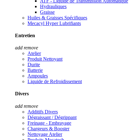
ATF - Liquide de Transmission Automatique
Hydrauliques
Graisse
Huiles & Graisses Spécifiques
Mecacyl Hyper Lubrifiants
Entretien
add
remove
Atelier
Produit Nettoyant
Durite
Batterie
Ampoules
Liquide de Refroidissement
Divers
add
remove
Additifs Divers
Dégraissant / Dégrippant
Freinage - Embrayage
Chargeurs & Booster
Nettoyage Atelier
Produits Mecatech