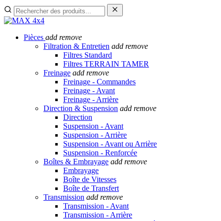
Pièces
add
remove
Filtration & Entretien
add
remove
Filtres Standard
Filtres TERRAIN TAMER
Freinage
add
remove
Freinage - Commandes
Freinage - Avant
Freinage - Arrière
Direction & Suspension
add
remove
Direction
Suspension - Avant
Suspension - Arrière
Suspension - Avant ou Arrière
Suspension - Renforcée
Boîtes & Embrayage
add
remove
Embrayage
Boîte de Vitesses
Boîte de Transfert
Transmission
add
remove
Transmission - Avant
Transmission - Arrière