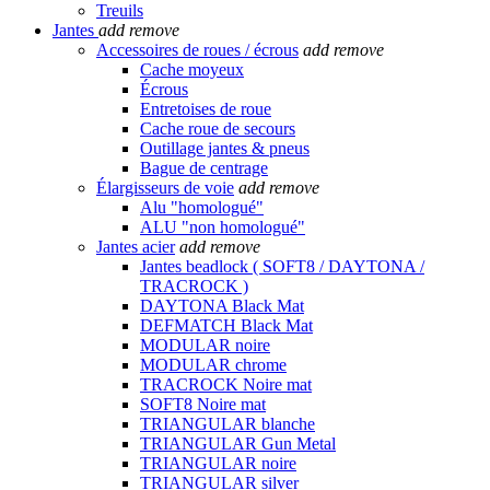
Treuils
Jantes
add
remove
Accessoires de roues / écrous
add
remove
Cache moyeux
Écrous
Entretoises de roue
Cache roue de secours
Outillage jantes & pneus
Bague de centrage
Élargisseurs de voie
add
remove
Alu "homologué"
ALU "non homologué"
Jantes acier
add
remove
Jantes beadlock ( SOFT8 / DAYTONA /
TRACROCK )
DAYTONA Black Mat
DEFMATCH Black Mat
MODULAR noire
MODULAR chrome
TRACROCK Noire mat
SOFT8 Noire mat
TRIANGULAR blanche
TRIANGULAR Gun Metal
TRIANGULAR noire
TRIANGULAR silver