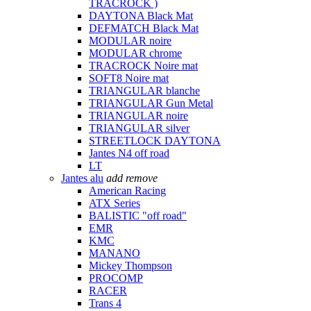
TRACROCK )
DAYTONA Black Mat
DEFMATCH Black Mat
MODULAR noire
MODULAR chrome
TRACROCK Noire mat
SOFT8 Noire mat
TRIANGULAR blanche
TRIANGULAR Gun Metal
TRIANGULAR noire
TRIANGULAR silver
STREETLOCK DAYTONA
Jantes N4 off road
LT
Jantes alu
add
remove
American Racing
ATX Series
BALISTIC "off road"
EMR
KMC
MANANO
Mickey Thompson
PROCOMP
RACER
Trans 4