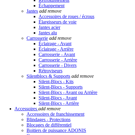
Refroidissement
Échappement
Jantes
add
remove
Accessoires de roues / écrous
Élargisseurs de voie
Jantes acier
Jantes alu
Carrosserie
add
remove
Éclairage - Avant
Éclairage - Arrière
Carrosserie - Avant
Carrosserie - Arrière
Carrosserie - Divers
Rétroviseurs
Silentblocs & Supports
add
remove
Silent-Blocs - Kits
Silent-Blocs - Supports
Silent-Blocs - Avant ou Arrière
Silent-Blocs - Avant
Silent-Blocs - Arrière
Accessoires
add
remove
Accessoires de franchissement
Blindages - Protections
Blocages de différentiel
Boitiers de puissance ADONIS