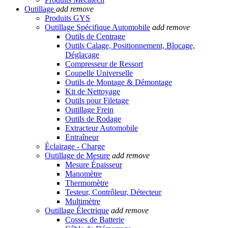
Outillage
add
remove
Produits GYS
Outillage Spécifique Automobile
add
remove
Outils de Centrage
Outils Calage, Positionnement, Blocage,
Déglaçage
Compresseur de Ressort
Coupelle Universelle
Outils de Montage & Démontage
Kit de Nettoyage
Outils pour Filetage
Outillage Frein
Outils de Rodage
Extracteur Automobile
Entraîneur
Éclairage - Charge
Outillage de Mesure
add
remove
Mesure Épaisseur
Manomètre
Thermomètre
Testeur, Contrôleur, Détecteur
Multimètre
Outillage Électrique
add
remove
Cosses de Batterie