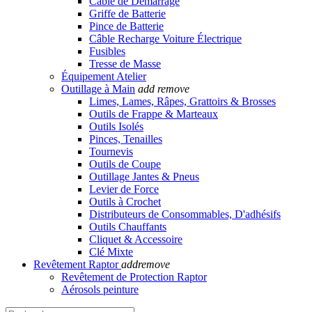
Câble de Démarrage
Griffe de Batterie
Pince de Batterie
Câble Recharge Voiture Électrique
Fusibles
Tresse de Masse
Équipement Atelier
Outillage à Main
add
remove
Limes, Lames, Râpes, Grattoirs & Brosses
Outils de Frappe & Marteaux
Outils Isolés
Pinces, Tenailles
Tournevis
Outils de Coupe
Outillage Jantes & Pneus
Levier de Force
Outils à Crochet
Distributeurs de Consommables, D'adhésifs
Outils Chauffants
Cliquet & Accessoire
Clé Mixte
Revêtement Raptor
add
remove
Revêtement de Protection Raptor
Aérosols peinture