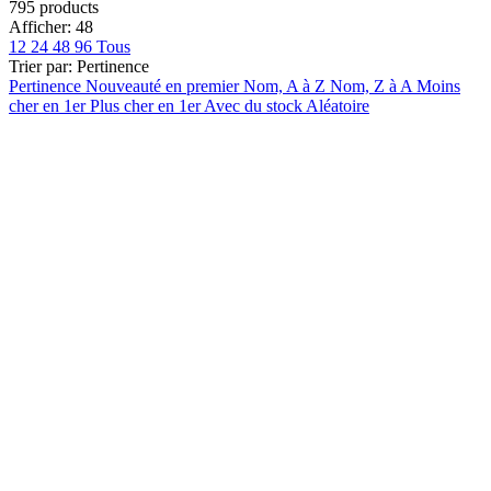
Effacer les filtres
795 products
Prix
Afficher:
48
12
24
48
96
Tous
€
€
Trier par:
Pertinence
Voir les Produits
795
Pertinence
Nouveauté en premier
Nom, A à Z
Nom, Z à A
Moins
cher en 1er
Plus cher en 1er
Avec du stock
Aléatoire