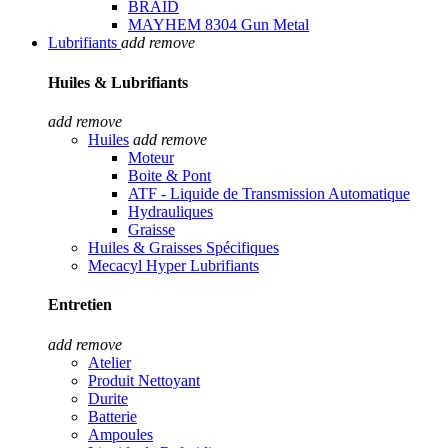
BRAID
MAYHEM 8304 Gun Metal
Lubrifiants
add
remove
Huiles & Lubrifiants
add
remove
Huiles
add
remove
Moteur
Boite & Pont
ATF - Liquide de Transmission Automatique
Hydrauliques
Graisse
Huiles & Graisses Spécifiques
Mecacyl Hyper Lubrifiants
Entretien
add
remove
Atelier
Produit Nettoyant
Durite
Batterie
Ampoules