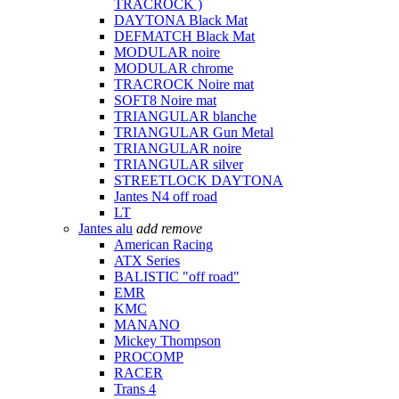
TRACROCK )
DAYTONA Black Mat
DEFMATCH Black Mat
MODULAR noire
MODULAR chrome
TRACROCK Noire mat
SOFT8 Noire mat
TRIANGULAR blanche
TRIANGULAR Gun Metal
TRIANGULAR noire
TRIANGULAR silver
STREETLOCK DAYTONA
Jantes N4 off road
LT
Jantes alu
add
remove
American Racing
ATX Series
BALISTIC "off road"
EMR
KMC
MANANO
Mickey Thompson
PROCOMP
RACER
Trans 4