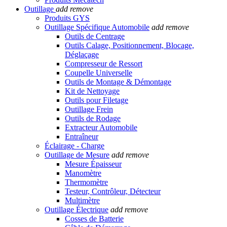
Outillage
add
remove
Produits GYS
Outillage Spécifique Automobile
add
remove
Outils de Centrage
Outils Calage, Positionnement, Blocage,
Déglaçage
Compresseur de Ressort
Coupelle Universelle
Outils de Montage & Démontage
Kit de Nettoyage
Outils pour Filetage
Outillage Frein
Outils de Rodage
Extracteur Automobile
Entraîneur
Éclairage - Charge
Outillage de Mesure
add
remove
Mesure Épaisseur
Manomètre
Thermomètre
Testeur, Contrôleur, Détecteur
Multimètre
Outillage Électrique
add
remove
Cosses de Batterie