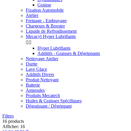
Graisse
Fixation Automobile
Atelier
Freinage - Embrayage
Chargeurs & Booster
Liquide de Refroidissement
Mecacyl Hyper Lubrifiants


Hyper Lubrifiants
Additifs - Graisses & Dégrippants
Nettoyage Atelier
Durite
Lave Glace
Additifs Divers
Produit Nettoyant
Batterie
Ampoules
Produits Mecatech
Huiles & Graisses Spécifiques
Dégraissant / Dégrippant
Filtres
Effacer les filtres
16 products
Prix
Afficher:
16