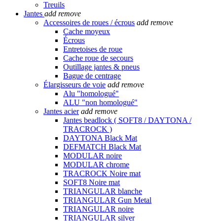
Treuils
Jantes
add
remove
Accessoires de roues / écrous
add
remove
Cache moyeux
Écrous
Entretoises de roue
Cache roue de secours
Outillage jantes & pneus
Bague de centrage
Élargisseurs de voie
add
remove
Alu "homologué"
ALU "non homologué"
Jantes acier
add
remove
Jantes beadlock ( SOFT8 / DAYTONA /
TRACROCK )
DAYTONA Black Mat
DEFMATCH Black Mat
MODULAR noire
MODULAR chrome
TRACROCK Noire mat
SOFT8 Noire mat
TRIANGULAR blanche
TRIANGULAR Gun Metal
TRIANGULAR noire
TRIANGULAR silver