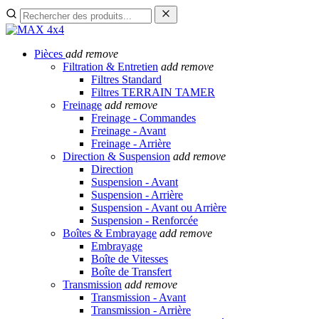
Pièces
add
remove
Filtration & Entretien
add
remove
Filtres Standard
Filtres TERRAIN TAMER
Freinage
add
remove
Freinage - Commandes
Freinage - Avant
Freinage - Arrière
Direction & Suspension
add
remove
Direction
Suspension - Avant
Suspension - Arrière
Suspension - Avant ou Arrière
Suspension - Renforcée
Boîtes & Embrayage
add
remove
Embrayage
Boîte de Vitesses
Boîte de Transfert
Transmission
add
remove
Transmission - Avant
Transmission - Arrière