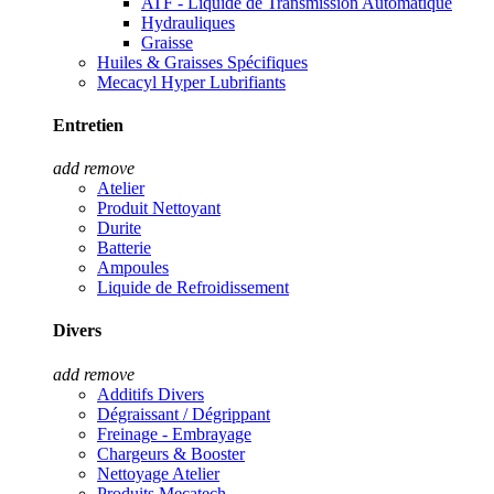
ATF - Liquide de Transmission Automatique
Hydrauliques
Graisse
Huiles & Graisses Spécifiques
Mecacyl Hyper Lubrifiants
Entretien
add
remove
Atelier
Produit Nettoyant
Durite
Batterie
Ampoules
Liquide de Refroidissement
Divers
add
remove
Additifs Divers
Dégraissant / Dégrippant
Freinage - Embrayage
Chargeurs & Booster
Nettoyage Atelier
Produits Mecatech