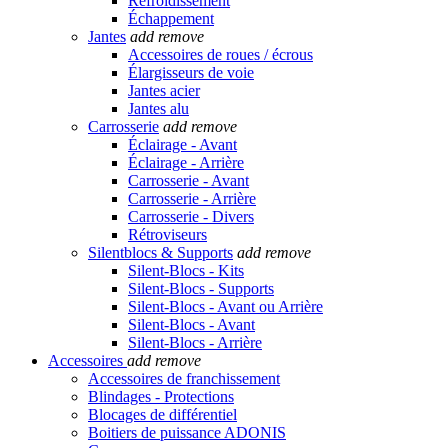
Refroidissement
Échappement
Jantes
add
remove
Accessoires de roues / écrous
Élargisseurs de voie
Jantes acier
Jantes alu
Carrosserie
add
remove
Éclairage - Avant
Éclairage - Arrière
Carrosserie - Avant
Carrosserie - Arrière
Carrosserie - Divers
Rétroviseurs
Silentblocs & Supports
add
remove
Silent-Blocs - Kits
Silent-Blocs - Supports
Silent-Blocs - Avant ou Arrière
Silent-Blocs - Avant
Silent-Blocs - Arrière
Accessoires
add
remove
Accessoires de franchissement
Blindages - Protections
Blocages de différentiel
Boitiers de puissance ADONIS