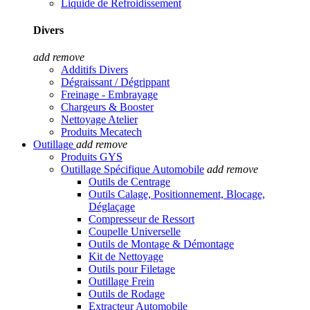
Liquide de Refroidissement
Divers
add
remove
Additifs Divers
Dégraissant / Dégrippant
Freinage - Embrayage
Chargeurs & Booster
Nettoyage Atelier
Produits Mecatech
Outillage
add
remove
Produits GYS
Outillage Spécifique Automobile
add
remove
Outils de Centrage
Outils Calage, Positionnement, Blocage,
Déglaçage
Compresseur de Ressort
Coupelle Universelle
Outils de Montage & Démontage
Kit de Nettoyage
Outils pour Filetage
Outillage Frein
Outils de Rodage
Extracteur Automobile