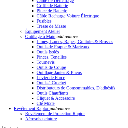
Câble de Démarrage
Griffe de Batterie
Pince de Batterie
Câble Recharge Voiture Électrique
Fusibles
Tresse de Masse
Équipement Atelier
Outillage à Main
add
remove
Limes, Lames, Râpes, Grattoirs & Brosses
Outils de Frappe & Marteaux
Outils Isolés
Pinces, Tenailles
Tournevis
Outils de Coupe
Outillage Jantes & Pneus
Levier de Force
Outils à Crochet
Distributeurs de Consommables, D'adhésifs
Outils Chauffants
Cliquet & Accessoire
Clé Mixte
Revêtement Raptor
add
remove
Revêtement de Protection Raptor
Aérosols peinture