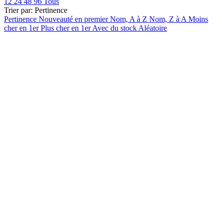
12
24
48
96
Tous
€
€
Trier par:
Pertinence
Voir les Produits
16
Pertinence
Nouveauté en premier
Nom, A à Z
Nom, Z à A
Moins
cher en 1er
Plus cher en 1er
Avec du stock
Aléatoire