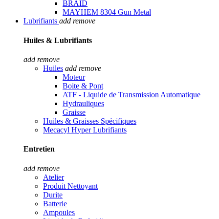
BRAID
MAYHEM 8304 Gun Metal
Lubrifiants
add
remove
Huiles & Lubrifiants
add
remove
Huiles
add
remove
Moteur
Boite & Pont
ATF - Liquide de Transmission Automatique
Hydrauliques
Graisse
Huiles & Graisses Spécifiques
Mecacyl Hyper Lubrifiants
Entretien
add
remove
Atelier
Produit Nettoyant
Durite
Batterie
Ampoules