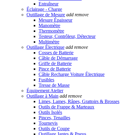
Entraîneur
Éclairage - Charge
Outillage de Mesure
add
remove
Mesure Épaisseur
Manomètre
Thermomètre
Testeur, Contrôleur, Détecteur
Multimètre
Outillage Électrique
add
remove
Cosses de Batterie
Câble de Démarrage
Griffe de Batterie
Pince de Batterie
Câble Recharge Voiture Électrique
Fusibles
Tresse de Masse
Équipement Atelier
Outillage à Main
add
remove
Limes, Lames, Râpes, Grattoirs & Brosses
Outils de Frappe & Marteaux
Outils Isolés
Pinces, Tenailles
Tournevis
Outils de Coupe
Outillage Jantes & Pneus