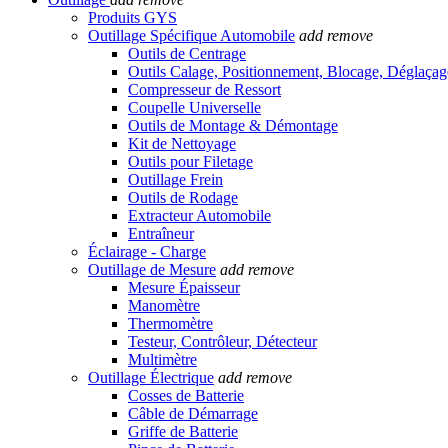
Produits GYS
Outillage Spécifique Automobile
add
remove
Outils de Centrage
Outils Calage, Positionnement, Blocage, Déglaçag
Compresseur de Ressort
Coupelle Universelle
Outils de Montage & Démontage
Kit de Nettoyage
Outils pour Filetage
Outillage Frein
Outils de Rodage
Extracteur Automobile
Entraîneur
Éclairage - Charge
Outillage de Mesure
add
remove
Mesure Épaisseur
Manomètre
Thermomètre
Testeur, Contrôleur, Détecteur
Multimètre
Outillage Électrique
add
remove
Cosses de Batterie
Câble de Démarrage
Griffe de Batterie