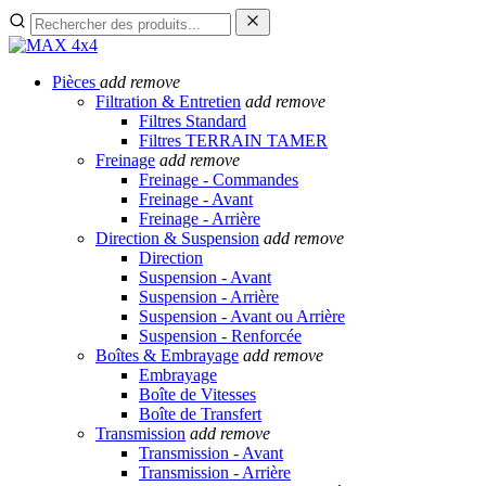
Pièces
add
remove
Filtration & Entretien
add
remove
Filtres Standard
Filtres TERRAIN TAMER
Freinage
add
remove
Freinage - Commandes
Freinage - Avant
Freinage - Arrière
Direction & Suspension
add
remove
Direction
Suspension - Avant
Suspension - Arrière
Suspension - Avant ou Arrière
Suspension - Renforcée
Boîtes & Embrayage
add
remove
Embrayage
Boîte de Vitesses
Boîte de Transfert
Transmission
add
remove
Transmission - Avant
Transmission - Arrière