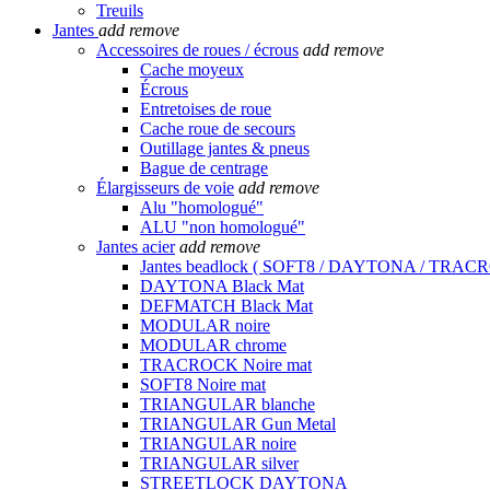
Treuils
Jantes
add
remove
Accessoires de roues / écrous
add
remove
Cache moyeux
Écrous
Entretoises de roue
Cache roue de secours
Outillage jantes & pneus
Bague de centrage
Élargisseurs de voie
add
remove
Alu "homologué"
ALU "non homologué"
Jantes acier
add
remove
Jantes beadlock ( SOFT8 / DAYTONA / TRAC
DAYTONA Black Mat
DEFMATCH Black Mat
MODULAR noire
MODULAR chrome
TRACROCK Noire mat
SOFT8 Noire mat
TRIANGULAR blanche
TRIANGULAR Gun Metal
TRIANGULAR noire
TRIANGULAR silver
STREETLOCK DAYTONA