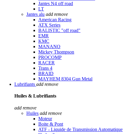
Jantes N4 off road
LT
Jantes alu
add
remove
American Racing
ATX Series
BALISTIC "off road"
EMR
KMC
MANANO
Mickey Thompson
PROCOMP
RACER
Trans 4
BRAID
MAYHEM 8304 Gun Metal
Lubrifiants
add
remove
Huiles & Lubrifiants
add
remove
Huiles
add
remove
Moteur
Boite & Pont
ATF - Liquide de Transmission Automatique