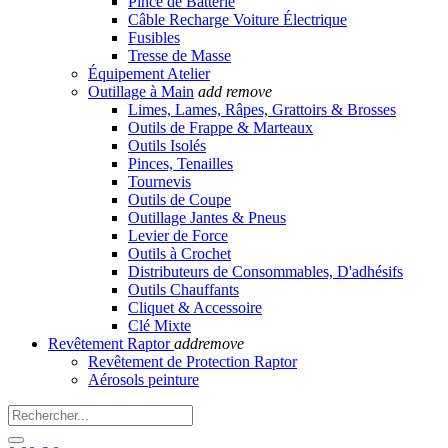
Pince de Batterie
Câble Recharge Voiture Électrique
Fusibles
Tresse de Masse
Équipement Atelier
Outillage à Main
add
remove
Limes, Lames, Râpes, Grattoirs & Brosses
Outils de Frappe & Marteaux
Outils Isolés
Pinces, Tenailles
Tournevis
Outils de Coupe
Outillage Jantes & Pneus
Levier de Force
Outils à Crochet
Distributeurs de Consommables, D'adhésifs
Outils Chauffants
Cliquet & Accessoire
Clé Mixte
Revêtement Raptor
add
remove
Revêtement de Protection Raptor
Aérosols peinture