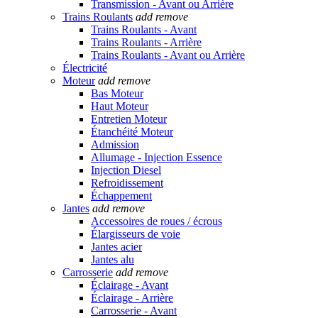
Transmission - Avant ou Arrière
Trains Roulants
add
remove
Trains Roulants - Avant
Trains Roulants - Arrière
Trains Roulants - Avant ou Arrière
Électricité
Moteur
add
remove
Bas Moteur
Haut Moteur
Entretien Moteur
Étanchéité Moteur
Admission
Allumage - Injection Essence
Injection Diesel
Refroidissement
Échappement
Jantes
add
remove
Accessoires de roues / écrous
Élargisseurs de voie
Jantes acier
Jantes alu
Carrosserie
add
remove
Éclairage - Avant
Éclairage - Arrière
Carrosserie - Avant