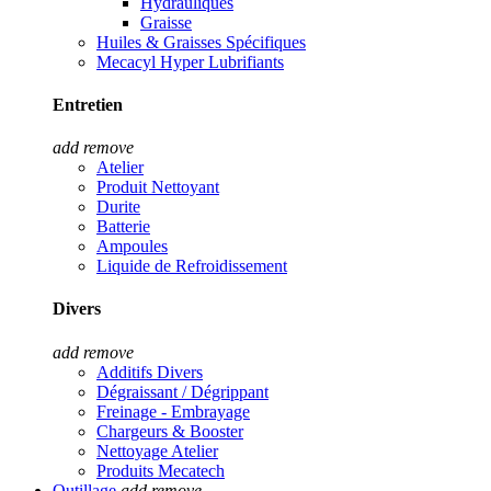
Hydrauliques
Graisse
Huiles & Graisses Spécifiques
Mecacyl Hyper Lubrifiants
Entretien
add
remove
Atelier
Produit Nettoyant
Durite
Batterie
Ampoules
Liquide de Refroidissement
Divers
add
remove
Additifs Divers
Dégraissant / Dégrippant
Freinage - Embrayage
Chargeurs & Booster
Nettoyage Atelier
Produits Mecatech
Outillage
add
remove