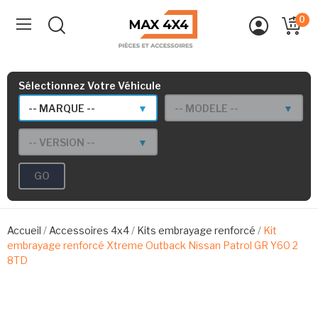
0
Sélectionnez Votre Véhicule
-- MARQUE --
▼
-- MODELE --
▼
-- VERSION --
▼
GO
Accueil
Accessoires 4x4
Kits embrayage renforcé
Kit
embrayage renforcé Xtreme Outback Nissan Patrol GR Y60 2
8TD