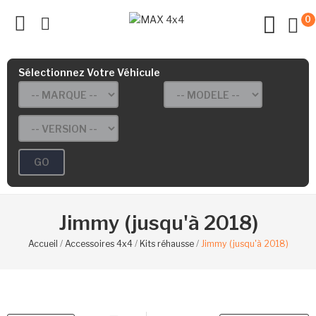
0
ve
ve
Sélectionnez Votre Véhicule
ve
ve
ve
GO
ve
Jimmy (jusqu'à 2018)
Accueil
Accessoires 4x4
Kits réhausse
Jimmy (jusqu'à 2018)