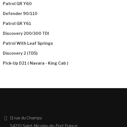
Patrol GR Y60
Defender 90/110
Patrol GR Y61
Discovery 200/300 TDI
Patrol With Leaf Springs
Discovery 2 (TD5)
Pick-Up D21 ( Navara - King Cab )
Effacer les filtres
Prix
11 rue du Champy
€
€
54210 Saint-Nicolas-de-Port France