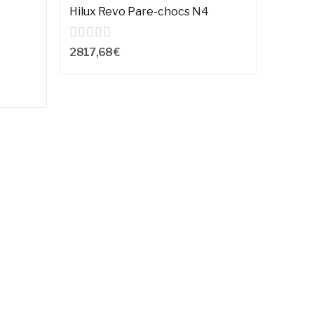
Hilux Revo Pare-chocs N4
PARE 
porte 
2 817,68 €
2 495,