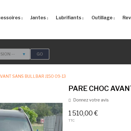
essoires
Jantes
Lubrifiants
Outillage
Rev
GO
RSION --
▼
VANT SANS BULLBAR J150 09-13
PARE CHOC AVANT
Donnez votre avis
1 510,00 €
TTC